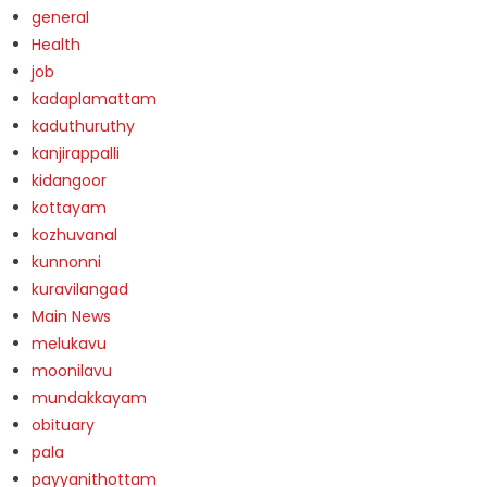
general
Health
job
kadaplamattam
kaduthuruthy
kanjirappalli
kidangoor
kottayam
kozhuvanal
kunnonni
kuravilangad
Main News
melukavu
moonilavu
mundakkayam
obituary
pala
payyanithottam