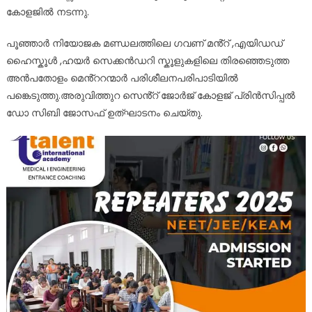
കോളജിൽ നടന്നു.
പൂഞ്ഞാർ നിയോജക മണ്ഡലത്തിലെ ഗവണ് മൻ്റ് ,എയിഡഡ്
ഹൈസ്കൂൾ ,ഹയർ സെക്കൻഡറി സ്കൂളുകളിലെ തിരഞ്ഞെടുത്ത
അൻപതോളം മെൻ്ററന്മാർ പരിശീലനപരിപാടിയിൽ
പങ്കെടുത്തു.അരുവിത്തുറ സെൻ്റ് ജോർജ് കോളജ് പ്രിൻസിപ്പൽ
ഡോ സിബി ജോസഫ് ഉത്ഘാടനം ചെയ്തു.