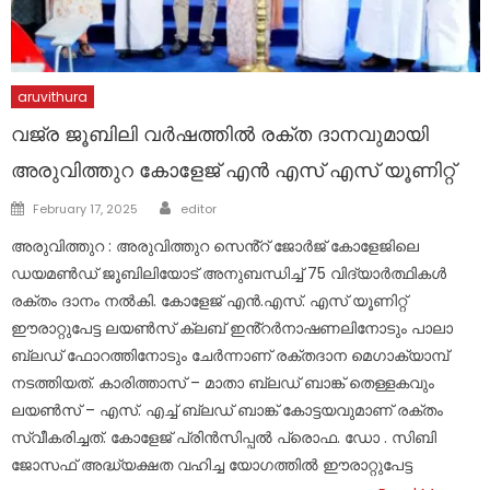
aruvithura
വജ്ര ജൂബിലി വർഷത്തിൽ രക്ത ദാനവുമായി
അരുവിത്തുറ കോളേജ് എൻ എസ് എസ് യൂണിറ്റ്
Author
Posted
February 17, 2025
editor
on
അരുവിത്തുറ : അരുവിത്തുറ സെൻ്റ് ജോർജ് കോളേജിലെ
ഡയമൺഡ് ജൂബിലിയോട് അനുബന്ധിച്ച് 75 വിദ്യാർത്ഥികൾ
രക്തം ദാനം നൽകി. കോളേജ് എൻ.എസ്. എസ് യൂണിറ്റ്
ഈരാറ്റുപേട്ട ലയൺസ് ക്ലബ് ഇൻ്റർനാഷണലിനോടും പാലാ
ബ്ലഡ് ഫോറത്തിനോടും ചേർന്നാണ് രക്തദാന മെഗാക്യാമ്പ്
നടത്തിയത്. കാരിത്താസ് – മാതാ ബ്ലഡ് ബാങ്ക് തെള്ളകവും
ലയൺസ് – എസ്. എച്ച് ബ്ലഡ് ബാങ്ക് കോട്ടയവുമാണ് രക്തം
സ്വീകരിച്ചത്. കോളേജ് പ്രിൻസിപ്പൽ പ്രൊഫ. ഡോ . സിബി
ജോസഫ് അദ്ധ്യക്ഷത വഹിച്ച യോഗത്തിൽ ഈരാറ്റുപേട്ട