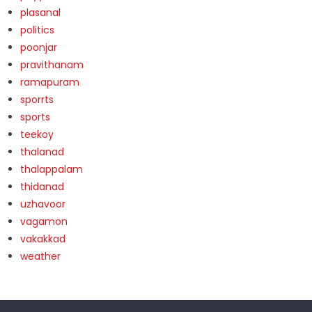
plasanal
politics
poonjar
pravithanam
ramapuram
sporrts
sports
teekoy
thalanad
thalappalam
thidanad
uzhavoor
vagamon
vakakkad
weather