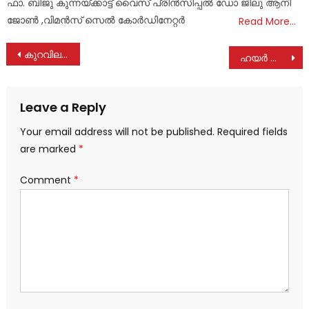
ഫാ. ബിജു കുന്നയ്ക്കാട്ട് വൈസ് പ്രിൻസിപ്പൽ ഡോ ജിലു ആനി
ജോൺ ,വിമൻസ് സെൽ കോർഡിനേറ്റർ
Read More…
Post
കുറവിലങ്ങാട് വ്യാപാരി വ്യവസായി ഏകോപന സമിതി മുൻ പ്രസിഡന്റ് ടോണി ഫ്രാൻസിസ് നിര്യാതനായി
ഹയർ സെക്കൻഡറിയിൽ കൂടുതൽ ബാച്ചുകൾ അനുവദിക്കാൻ സംസ്ഥാന സർക്കാർ തയ്യാറാകണം : പി.ജെ ജോസഫ് എം.എൽ.എ
navigation
Leave a Reply
Your email address will not be published.
Required fields
are marked
*
Comment
*