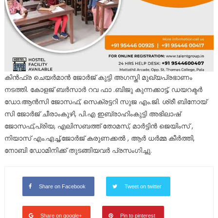
കിൻഫ്ര ചെയർമാൻ ജോർജ് കുട്ടി അഗസ്തി മുഖ്യപ്രഭാണം
നടത്തി. കോളജ് ബർസാർ റവ ഫാ .ബിജു കുന്നക്കാട്ട്, ഡയറക്ടർ
ഡോ.ആൻസി ജോസഫ്, സെക്രട്ടറി സുജ എം.ജി. ശ്രീ ബിനോയ്
സി ജോർജ് ചീരാംകുഴി, പി.എ ഇബ്രാഹിംകുട്ടി അഭിലാഷ്
ജോസഫ്,പ്രിയ, എലിസബത്ത് തോമസ്, മാർട്ടിൻ ജെയിംസ് ,
നിയാസ് എം.എച്ച്,ജോർജ് കരുണക്കൽ , ആർ ധർമ്മ കീർത്തി,
നോബി ഡോമിനിക്ക് തുടങ്ങിയവർ പ്രസംഗിച്ചു.
Share on Facebook
Tweet on twitter
Share on google+
Pin to pinterest