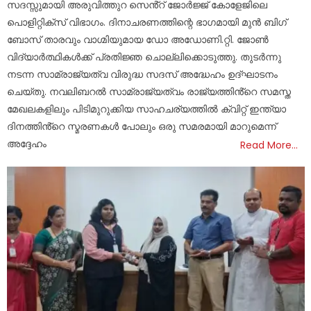
സദസ്സുമായി അരുവിത്തുറ സെൻ്റ് ജോർജ്ജ് കോളേജിലെ
പൊളിറ്റിക്സ് വിഭാഗം. ദിനാചരണത്തിന്റെ ഭാഗമായി മുൻ ബിഗ്
ബോസ് താരവും വാഗ്മിയുമായ ഡോ അഡോണി.റ്റി. ജോൺ
വിദ്യാർത്ഥികൾക്ക് പ്രതിജ്ഞ ചൊല്ലിക്കൊടുത്തു. തുടർന്നു
നടന്ന സാമ്രാജ്യത്വ വിരുദ്ധ സദസ് അദ്ധേഹം ഉദ്ഘാടനം
ചെയ്തു. നവലിബറൽ സാമ്രാജ്യത്വം രാജ്യത്തിൻ്റെ സമസ്ത
മേഖലകളിലും പിടിമുറുക്കിയ സാഹചര്യത്തിൽ ക്വിറ്റ് ഇന്ത്യാ
ദിനത്തിൻ്റെ സ്മരണകൾ പോലും ഒരു സമരമായി മാറുമെന്ന്
അദ്ദേഹം
Read More…