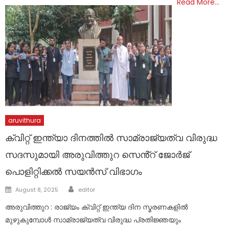
Read More…
aruvithura
ക്വിറ്റ് ഇന്ത്യാ ദിനത്തിൽ സാമ്രാജ്യത്വ വിരുദ്ധ
സദസുമായി അരുവിത്തുറ സെൻ്റ് ജോർജ്
പൊളിറ്റിക്കൽ സയൻസ് വിഭാഗം
Author
Posted
August 8, 2025
editor
on
അരുവിത്തുറ : രാജ്യം ക്വിറ്റ് ഇന്ത്യ ദിന സ്മരണകളിൽ
മുഴുകുമ്പോൾ സാമ്രാജ്യത്വ വിരുദ്ധ പ്രതിജ്ഞയും