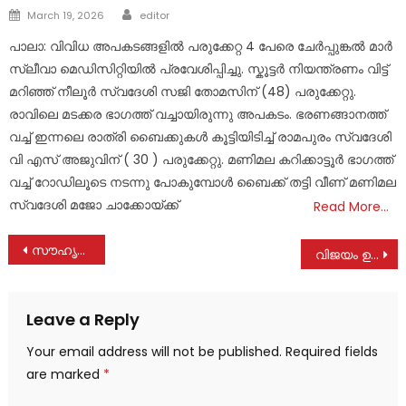
Author
Posted
March 19, 2026
editor
on
പാലാ: വിവിധ അപകടങ്ങളിൽ പരുക്കേറ്റ 4 പേരെ ചേർപ്പുങ്കൽ മാർ
സ്ലീവാ മെഡിസിറ്റിയിൽ പ്രവേശിപ്പിച്ചു. സ്കൂട്ടർ നിയന്ത്രണം വിട്ട്
മറിഞ്ഞ് നീലൂർ സ്വദേശി സജി തോമസിന് (48) പരുക്കേറ്റു.
രാവിലെ മടക്കര ഭാഗത്ത് വച്ചായിരുന്നു അപകടം. ഭരണങ്ങാനത്ത്
വച്ച് ഇന്നലെ രാത്രി ബൈക്കുകൾ കൂട്ടിയിടിച്ച് രാമപുരം സ്വദേശി
വി എസ് അജുവിന് ( 30 ) പരുക്കേറ്റു. മണിമല കറിക്കാട്ടൂർ ഭാഗത്ത്
വച്ച് റോഡിലൂടെ നടന്നു പോകുമ്പോൾ ബൈക്ക് തട്ടി വീണ് മണിമല
സ്വദേശി മജോ ചാക്കോയ്ക്ക്
Read More…
Post
സൗഹൃദങ്ങള്‍ പുതുക്കി തോമസ് ചാഴികാടന്‍
വിജയം ഉറപ്പാക്കി യു ഡി എഫ് തേരോട്ടം; ആവേശമുണർത്തി മണ്ഡലം കൺവൻഷനുകൾ
navigation
Leave a Reply
Your email address will not be published.
Required fields
are marked
*