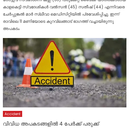
കാളകെട്ടി സ്വദേശികൾ വൽസൻ (45) സതീഷ് (44) എന്നിവരെ
ചേർപ്പുങ്കൽ മാർ സ്ലീവാ മെഡിസിറ്റിയിൽ പ്രവേശിപ്പിച്ചു. ഇന്ന്
രാവിലെ 11 മണിയോടെ കുറവിലങ്ങാട് ഭാഗത്ത് വച്ചായിരുന്നു
അപകടം
Accident
വിവിധ അപകടങ്ങളിൽ 4 പേർക്ക് പരുക്ക്