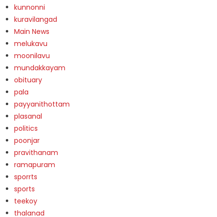
kunnonni
kuravilangad
Main News
melukavu
moonilavu
mundakkayam
obituary
pala
payyanithottam
plasanal
politics
poonjar
pravithanam
ramapuram
sporrts
sports
teekoy
thalanad