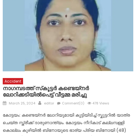
പ്രളയത്തിൽ നാശനഷ്ടങ്ങൾ നേരിട്ട വ്യാപാരികൾക്ക്
സാമ്പത്തിക സഹായ പാക്കേജ് സർക്കാർ തയ്യാറാക്കണം:
സി.പി. അബ്ദുലത്തീഫ്
കോട്ടയം ജില്ലയിലെ വിദ്യാഭ്യാസ സ്ഥാപനങ്ങൾക്ക് നാളെ
അവധി
Accident
നാഗമ്പടത്ത് സ്‌കൂട്ടർ കണ്ടെയ്നർ
ലോറിക്കടിയില്‍പെട്ട് വീട്ടമ്മ മരിച്ചു
Posted
Author
March 25, 2024
editor
Comment(0)
478 Views
on
കോട്ടയം: കണ്ടെയ്നർ ലോറിയുമായി കൂട്ടിയിടിച്ച് സ്കൂട്ടറിൽ യാത്ര
ചെയ്ത സ്ത്രീക്ക് ദാരുണാന്ത്യം. കോട്ടയം നീറികാട് കല്ലമ്പള്ളി
കൊല്ലം കുഴിയിൽ ബിനോയുടെ ഭാര്യ പ്രിയ ബിനോയി (48)