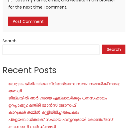
for the next time I comment.
Search
Search
Recent Posts
കോട്ടയം ജില്ലയിലെ വിദ്യാഭ്യാസ സ്ഥാപനങ്ങൾക്ക് നാളെ
അവധി
ജില്ലയില്‍ അര്‍ഹരായ എല്ലാവര്‍ക്കും ധനസഹായം
ഉറപ്പാക്കും: മന്ത്രി മോന്‍സ് ജോസഫ്
കാറുകൾ തമ്മിൽ കൂട്ടിയിടിച്ച് അപകടം
പ്രളയബാധിതർക്ക് സഹായ ഹസ്തവുമായി കോൺഗ്രസ്
കുന്നോന്നി വാർഡ് കമ്മറ്റി