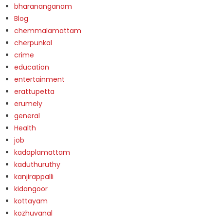
bharananganam
Blog
chemmalamattam
cherpunkal
crime
education
entertainment
erattupetta
erumely
general
Health
job
kadaplamattam
kaduthuruthy
kanjirappalli
kidangoor
kottayam
kozhuvanal