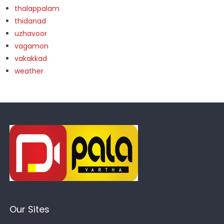
thalappalam
thidanad
uzhavoor
vagamon
vakakkad
weather
Our Sites