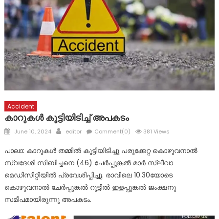
ഇടമറുക് പള്ളി ഭാഗത്ത്‌ പോസ്റ്റിന്റെ ചുവട് ഇളകിയ നിലയിൽ
ദുരിതാശ്വാസ ക്യാമ്പുകളിൽ ആരോഗ്യ സേവനങ്ങളുമായി
മാർ സ്ലീവാ മെഡിസിറ്റി
ദുരന്ത ബാധിതർക്ക് ഭക്ഷ്യ കിറ്റുകൾ വിതരണം ചെയ്തു
Accident
കാറുകൾ കൂട്ടിയിടിച്ച് അപകടം
Posted
Author
June 10, 2024
editor
Comment(0)
381 Views
on
പാലാ: കാറുകൾ തമ്മിൽ കൂട്ടിയിടിച്ചു പരുക്കേറ്റ കൊഴുവനാൽ
സ്വദേശി സിബിച്ചനെ (46) ചേർപ്പുങ്കൽ മാർ സ്ലീവാ
മെഡിസിറ്റിയിൽ പ്രവേശിപ്പിച്ചു. രാവിലെ 10.30യോടെ
കൊഴുവനാൽ ചേർപ്പുങ്കൽ റൂട്ടിൽ ഇളപ്പുങ്കൽ ജംക്ഷനു
സമീപമായിരുന്നു അപകടം.