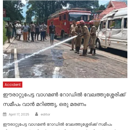
Accident
ഈരാറ്റുപേട്ട വാഗമൺ റോഡിൽ വേലത്തുശ്ശേരിക്ക്
സമീപം വാൻ മറിഞ്ഞു, ഒരു മരണം
Author
Posted
April 17, 2025
editor
on
ഈരാറ്റുപേട്ട വാഗമൺ റോഡിൽ വേലത്തുശ്ശേരിക്ക് സമീപം