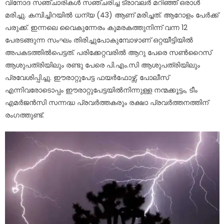
വിനോദ സഞ്ചാരികൾ സഞ്ചരിച്ച ട്രാവലർ മറിഞ്ഞ് ഒരാൾ
മരിച്ചു. കമ്പിച്ചിറയിൽ ധന്യ (43) ആണ് മരിച്ചത്. ആറോളം പേർക്ക്
പരുക്ക്. ഇന്നലെ വൈകുന്നേരം കുമരകത്തുനിന്ന് വന്ന 12
പേരടങ്ങുന്ന സംഘം തിരിച്ചുപോകുമ്പോഴാണ് ഒറ്റയീട്ടിയിൽ
അപകടത്തിൽപെട്ടത്. പരിക്കേറ്റവരിൽ ആറു പേരെ സൺറൈസ്
ആശുപത്രിയിലും രണ്ടു പേരെ പി.എം.സി ആശുപത്രിയിലും
പ്രവേശിപ്പിച്ചു. ഈരാറ്റുപേട്ട ഫയർഫോഴ്സ്, പോലീസ്
എന്നിവരോടൊപ്പം ഈരാറ്റുപേട്ടയിൽനിന്നുള്ള നന്മക്കൂട്ടം, ടീം
എമർജൻസി സന്നദ്ധ പ്രവർത്തകരും രക്ഷാ പ്രവർത്തനത്തിന്
രംഗത്തുണ്ട്.