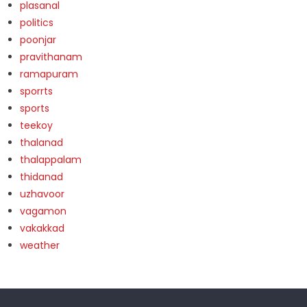
plasanal
politics
poonjar
pravithanam
ramapuram
sporrts
sports
teekoy
thalanad
thalappalam
thidanad
uzhavoor
vagamon
vakakkad
weather