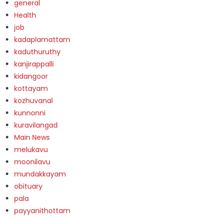
general
Health
job
kadaplamattam
kaduthuruthy
kanjirappalli
kidangoor
kottayam
kozhuvanal
kunnonni
kuravilangad
Main News
melukavu
moonilavu
mundakkayam
obituary
pala
payyanithottam