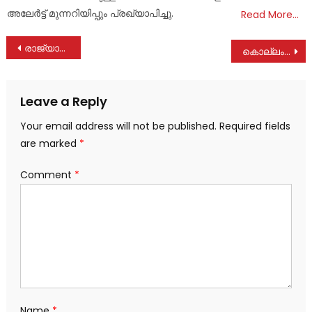
അലേര്‍ട്ട് മുന്നറിയിപ്പും പ്രഖ്യാപിച്ചു.
Read More…
Post
രാജ്യാന്തര ഇൻവിറ്റേഷൻ മാസ്റ്റേഴ്സ് അത്‌ലറ്റിക് മീറ്റിൽ കൂട്ടിക്കൽ സ്വദേശി പി.കെ. പ്രസാദ് ഇന്ത്യക്കു വേണ്ടി രണ്ടു വെങ്കല മെഡലുകൾ നേടി
കൊല്ലംപറമ്പിൽ സജി സേവ്യർ നിര്യാതനായി
navigation
Leave a Reply
Your email address will not be published.
Required fields
are marked
*
Comment
*
Name
*