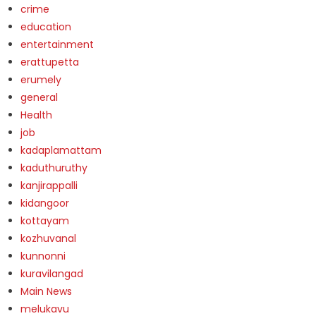
crime
education
entertainment
erattupetta
erumely
general
Health
job
kadaplamattam
kaduthuruthy
kanjirappalli
kidangoor
kottayam
kozhuvanal
kunnonni
kuravilangad
Main News
melukavu