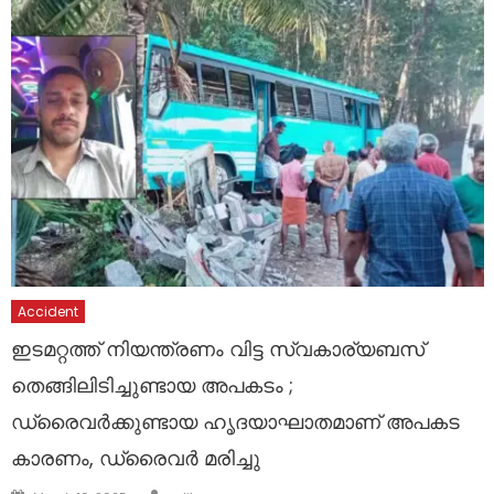
Accident
ഇടമറ്റത്ത് നിയന്ത്രണം വിട്ട സ്വകാര്യബസ്
തെങ്ങിലിടിച്ചുണ്ടായ അപകടം ;
ഡ്രൈവർക്കുണ്ടായ ഹൃദയാഘാതമാണ് അപകട
കാരണം, ഡ്രൈവർ മരിച്ചു
Author
Posted