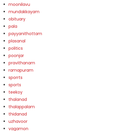
moonilavu
mundakkayam
obituary
pala
payyanithottam
plasanal
politics
poonjar
pravithanam
ramapuram
sporrts
sports
teekoy
thalanad
thalappalam
thidanad
uzhavoor
vagamon