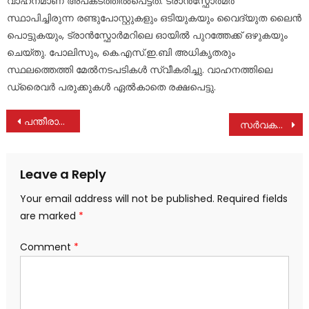
വാഹനമാണ് അപകടത്തിൽപെട്ടത്. ട്രാൻസ്ഫോർമർ
സ്ഥാപിച്ചിരുന്ന രണ്ടുപോസ്റ്റുകളും ഒടിയുകയും വൈദ്യുത ലൈൻ
പൊട്ടുകയും, ട്രാൻസ്ഫോർമറിലെ ഓയിൽ പുറത്തേക്ക് ഒഴുകയും
ചെയ്തു. പോലിസും, കെ.എസ്.ഇ.ബി അധികൃതരും
സ്ഥലത്തെത്തി മേൽനടപടികൾ സ്വീകരിച്ചു. വാഹനത്തിലെ
ഡ്രൈവർ പരുക്കുകൾ ഏൽകാതെ രക്ഷപെട്ടു.
Post
പന്തീരാങ്കാവ് കേസ് ഒത്തുതീർ‌പ്പാക്കാൻ നീക്കം; പരാതിയില്ലെന്ന് യുവതി സത്യവാങ്മൂലം നൽകി
സർവകലാശാലകൾക്ക് വർഷത്തിൽ 2 തവണ പ്രവേശനം: നിർണായക നീക്കവുമായി യുജിസി
navigation
Leave a Reply
Your email address will not be published.
Required fields
are marked
*
Comment
*