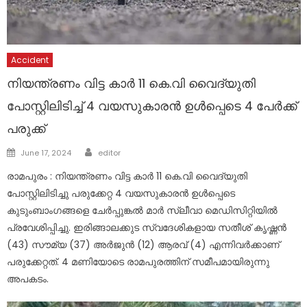
Accident
നിയന്ത്രണം വിട്ട കാർ 11 കെ.വി വൈദ്യുതി
പോസ്റ്റിലിടിച്ച് 4 വയസുകാരൻ ഉൾപ്പെടെ 4 പേർക്ക്
പരുക്ക്
Author
Posted
June 17, 2024
editor
on
രാമപുരം : നിയന്ത്രണം വിട്ട കാർ 11 കെ.വി വൈദ്യുതി
പോസ്റ്റിലിടിച്ചു പരുക്കേറ്റ 4 വയസുകാരൻ ഉൾപ്പെടെ
കുടുംബാംഗങ്ങളെ ചേർപ്പുങ്കൽ മാർ സ്ലീവാ മെഡിസിറ്റിയിൽ
പ്രവേശിപ്പിച്ചു. ഇരിങ്ങാലക്കുട സ്വദേശികളായ സതീശ് കൃഷ്ണൻ
(43) സൗമ്യ (37) അർജുൻ (12) ആരവ് (4) എന്നിവർക്കാണ്
പരുക്കേറ്റത്. 4 മണിയോടെ രാമപുരത്തിന് സമീപമായിരുന്നു
അപകടം.