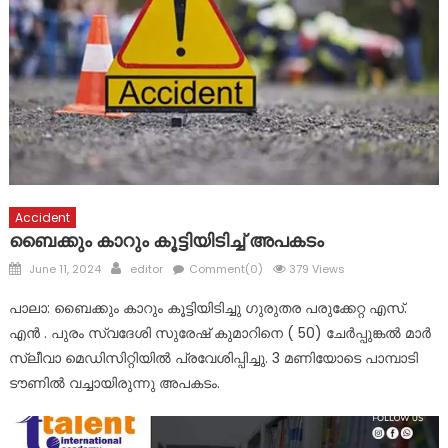
സാമ്പത്തിക സഹായ പാക്കേജ് സർക്കാർ തയ്യാറാക്കണം:
സി.പി. അബ്ദുലത്തീഫ്
കോട്ടയം ജില്ലയിലെ വിദ്യാഭ്യാസ സ്ഥാപനങ്ങൾക്ക് നാളെ
അവധി
Accident
ബൈക്കും കാറും കൂട്ടിയിടിച്ച് അപകടം
Posted
Author
June 11, 2024
editor
Comment(0)
379 Views
on
പാലാ: ബൈക്കും കാറും കൂട്ടിയിടിച്ചു ഗുരുതര പരുക്കേറ്റ എസ്.
എൻ . പുരം സ്വദേശി സുരേഷ് കുമാറിനെ ( 50) ചേർപ്പുങ്കൽ മാർ
സ്ലീവാ മെഡിസിറ്റിയിൽ പ്രവേശിപ്പിച്ചു. 3 മണിയോടെ പാമ്പാടി
ടൗണിൽ വച്ചായിരുന്നു അപകടം.