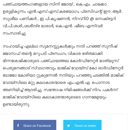
പഞ്ചായത്തംഗങ്ങളായ സിനി ജോയ് , കെ.എം. ചാക്കോ .
ഉരുളികുന്നം എൻ.എസ്.എസ്.കരയോഗം പ്രസിഡന്റ് ഈ .ആർ .
സുശീല പണിക്കർ , ഇ പി.കൃഷണൻ, നിറവ് 60 @ സെക്രട്ടറി
വി.പി.ശശി.,ശശീന്ദ്ര മാരാർ, കെ.എൻ. ഷീബ എന്നിവർ
സംസാരിച്ചു.
സഹായിച്ച എല്ലാ സുമനസ്സുകൾക്കും നന്ദി പറഞ്ഞ് സുനീഷ്
ജോസഫ് തന്റെ മറുപടി പ്രസംഗം വികാര ഭരിതമാക്കി.
ഭിന്നശേഷിക്കാരുടെ പഞ്ചായത്തല കോർഡിനേറ്റർ മാത്യൂസ്
പെരുമനങ്ങാട് സ്വാഗതവും മാജിക് വോയ്സ് കോ ഓർഡിനേറ്റർ
ടോജോ കോഴിയാ റ്റുകുന്നേൽ നന്ദിയും പറഞ്ഞു.ചടങ്ങിൽ മാജിക്
വോയ്സിലെ മറ്റു കലാകാരന്മാരെ എം.എൽ.എ. പൊന്നാട
അണിയിച്ച് ആദരിച്ചു. സന്തോഷ നിമിഷങ്ങൾക്ക് നിറം പകർന്ന്
മാജിക് വോയ്സിലെ കലാകാരന്മാരുടെടെ ഗാനമേളയും
ഉണ്ടായിരുന്നു.
Share on Facebook
Tweet on twitter