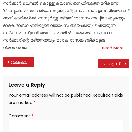
സര്‍ക്കാര്‍ വെമ്പല്‍ കൊള്ളുകയാണ്. ജനഹിതത്തെ മറികടന്ന്
‘ദീപസ്തംഭം മഹാശ്ചര്യം, നമുക്കും കിട്ടണം പണം’ എന്ന ചിന്തയാണ്
അധികാരികള്‍ക്ക്. സമ്പൂര്‍ണ്ണ മദ്യനിരോധനം നടപ്പിലാക്കുകയും
മാരക രാസലഹരിയുടെ വ്യാപനം തടയുകയും ചെയ്യുന്ന
സര്‍ക്കാരാണ് ഇനി അധികാരത്തില്‍ വരേണ്ടത്. സംസ്ഥാന
സര്‍ക്കാരിന്റെ മദ്യനയവും, മാരക രാസലഹരികളുടെ
വ്യാപനവും
Read More…
Post
മേലുകാവ് പഞ്ചായത്ത് എ ൽ. പി സ്കൂൾ ഇനി മുതൽ “ഹരിത വിദ്യാലയം
കെഎസ്ആർടിസി ബസ് പിന്നിലോട്ട് ഉരുണ്ട് ഓട്ടോയിൽ ഇടിച്ചു
navigation
Leave a Reply
Your email address will not be published.
Required fields
are marked
*
Comment
*