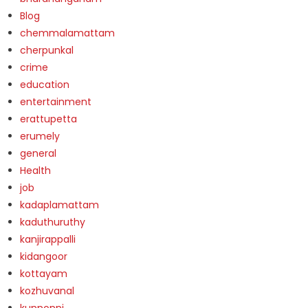
Blog
chemmalamattam
cherpunkal
crime
education
entertainment
erattupetta
erumely
general
Health
job
kadaplamattam
kaduthuruthy
kanjirappalli
kidangoor
kottayam
kozhuvanal
kunnonni