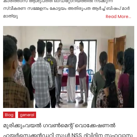
കാരിത്താസ് ആശുപത്രി ഓഡിറ്റോറിയത്തില്‍ നടക്കുന്ന
സ്വീകരണ സമ്മേളനം കോട്ടയം അതിരൂപത ആര്‍ച്ച് ബിഷപ് മാര്‍
മാത്യു
Read More…
Blog
general
മുരിക്കുംവയൽ ഗവൺമെന്റ് വൊക്കേഷണൽ
ഹയർസെക്കൻഡറി സ്കൂൾ NSS ദ്വിദിന സഹവാസ