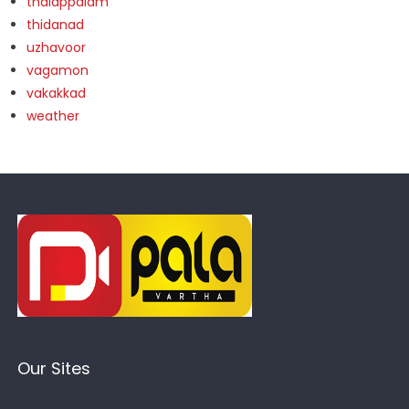
thalappalam
thidanad
uzhavoor
vagamon
vakakkad
weather
Our Sites