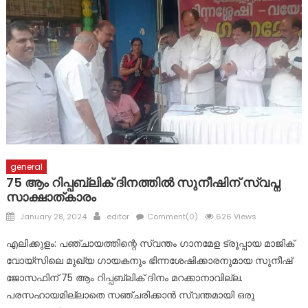
പാലായും പ്രളയവും: വാർഷിക ദുരിതാശ്വാസത്തിൽ നിന്ന്
ശാശ്വതമായ മുന്നൊരുക്കത്തിലേക്ക് മാറണം: ദിയ ബിനു
പുളിക്കകണ്ടം (മുൻ നഗരസഭാധ്യക്ഷ,പാലാ)
മഴക്കെടുതി: വൈദ്യുതി, ജല വിതരണം പുനസ്ഥാപിക്കൽ
വേഗത്തിലാക്കാൻ നിർദേശം
അരുവിത്തുറ പള്ളിയിൽ മുൻ വികാരിമാരുടെയും
കൈകാരന്മാരുടെയും സംഗമം
general
75 ആം റിപ്പബ്ലിക് ദിനത്തിൽ സുനീഷിന് സ്വപ്ന
സാക്ഷാത്കാരം
Posted
Author
January 28, 2024
editor
Comment(0)
626 Views
on
എലിക്കുളം: പഞ്ചായത്തിന്റെ സ്വന്തം ഗാനമേള ട്രൂപ്പായ മാജിക്
വോയ്സിലെ മുഖ്യ ഗായകനും ഭിന്നശേഷിക്കാരനുമായ സുനീഷ്
ജോസഫിന് 75 ആം റിപ്പബ്ലിക് ദിനം മറക്കാനാവില്ല.
പരസഹായമില്ലാതെ സഞ്ചരിക്കാൻ സ്വന്തമായി ഒരു