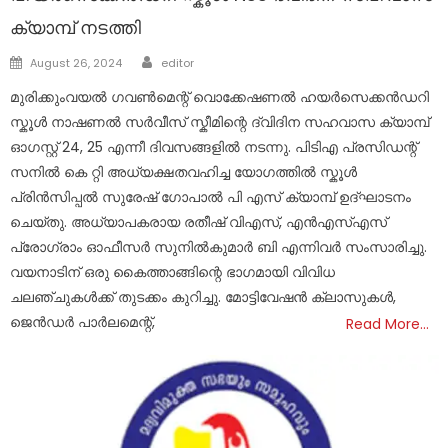
ക്യാമ്പ് നടത്തി
Author
Posted
August 26, 2024
editor
on
മുരിക്കുംവയൽ ഗവൺമെന്റ് വൊക്കേഷണൽ ഹയർസെക്കൻഡറി
സ്കൂൾ നാഷണൽ സർവീസ് സ്കീമിന്റെ ദ്വിദിന സഹവാസ ക്യാമ്പ്
ഓഗസ്റ്റ് 24, 25 എന്നീ ദിവസങ്ങളിൽ നടന്നു. പിടിഎ പ്രസിഡന്റ്
സനിൽ കെ റ്റി അധ്യക്ഷതവഹിച്ച യോഗത്തിൽ സ്കൂൾ
പ്രിൻസിപ്പൽ സുരേഷ് ഗോപാൽ പി എസ് ക്യാമ്പ് ഉദ്ഘാടനം
ചെയ്തു. അധ്യാപകരായ രതീഷ് വിഎസ്, എൻഎസ്എസ്
പ്രോഗ്രാം ഓഫീസർ സുനിൽകുമാർ ബി എന്നിവർ സംസാരിച്ചു.
വയനാടിന് ഒരു കൈത്താങ്ങിന്റെ ഭാഗമായി വിവിധ
ചലഞ്ചുകൾക്ക് തുടക്കം കുറിച്ചു. മോട്ടിവേഷൻ ക്ലാസുകൾ,
ജെൻഡർ പാർലമെന്റ്,
Read More…