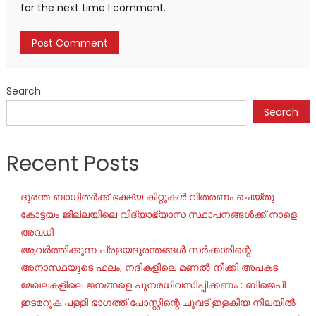
for the next time I comment.
Search
Search
Recent Posts
ദുരന്ത ബാധിതർക്ക് ഭക്ഷ്യ കിറ്റുകൾ വിതരണം ചെയ്തു
കോട്ടയം ജില്ലയിലെ വിദ്യാഭ്യാസ സ്ഥാപനങ്ങൾക്ക് നാളെ
അവധി
ആവർത്തിക്കുന്ന പ്രളയദുരന്തങ്ങൾ സർക്കാരിന്റെ
അനാസ്ഥയുടെ ഫലം; നദികളിലെ മണൽ നീക്കി അപകട
മേഖലകളിലെ ജനങ്ങളെ പുനരധിവസിപ്പിക്കണം : ബിജെപി
ഇടമറുക് പള്ളി ഭാഗത്ത്‌ പോസ്റ്റിന്റെ ചുവട് ഇളകിയ നിലയിൽ