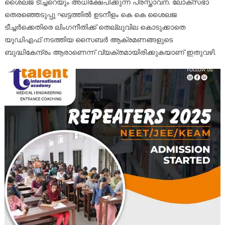
ശൈലജ ടീച്ചറെയും അധിക്ഷേപിക്കുന്ന പ്രസ്താവന. ലോക്സഭാ
തെരഞ്ഞെടുപ്പു ഘട്ടത്തിൽ ഉടനീളം കെ കെ ശൈലജ
ടീച്ചർക്കെതിരെ ലിംഗനീതിക്ക് തെല്ലുവില കൊടുക്കാതെ
യുഡിഎഫ് നടത്തിയ സൈബർ ആക്രമണങ്ങളുടെ
ബുദ്ധികേന്ദ്രം ആരാണെന്ന് വ്യക്തമായിരിക്കുകയാണ് ഇതുവഴി.