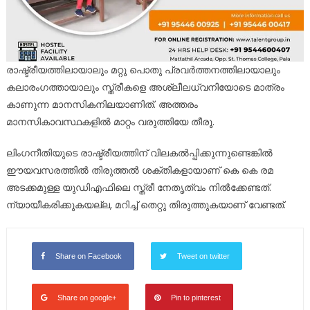
രാഷ്ട്രീയത്തിലായാലും മറ്റു പൊതു പ്രവർത്തനത്തിലായാലും
കലാരംഗത്തായാലും സ്ത്രീകളെ അശ്ലീലധ്വനിയോടെ മാത്രം
കാണുന്ന മാനസികനിലയാണിത്. അത്തരം
മാനസികാവസ്ഥകളിൽ മാറ്റം വരുത്തിയേ തീരൂ.
ലിംഗനീതിയുടെ രാഷ്ട്രീയത്തിന് വിലകൽപ്പിക്കുന്നുണ്ടെങ്കിൽ
ഈയവസരത്തിൽ തിരുത്തൽ ശക്തികളായാണ് കെ കെ രമ
അടക്കമുള്ള യുഡിഎഫിലെ സ്ത്രീ നേതൃത്വം നിൽക്കേണ്ടത്.
ന്യായീകരിക്കുകയല്ല, മറിച്ച് തെറ്റു തിരുത്തുകയാണ് വേണ്ടത്.
Share on Facebook
Tweet on twitter
Share on google+
Pin to pinterest