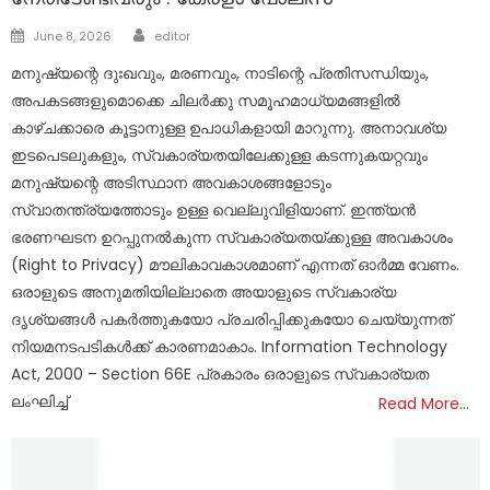
Author
Posted
June 8, 2026
editor
on
മനുഷ്യന്റെ ദുഃഖവും, മരണവും, നാടിന്റെ പ്രതിസന്ധിയും,
അപകടങ്ങളുമൊക്കെ ചിലർക്കു സമൂഹമാധ്യമങ്ങളിൽ
കാഴ്ചക്കാരെ കൂട്ടാനുള്ള ഉപാധികളായി മാറുന്നു. അനാവശ്യ
ഇടപെടലുകളും, സ്വകാര്യതയിലേക്കുള്ള കടന്നുകയറ്റവും
മനുഷ്യന്റെ അടിസ്ഥാന അവകാശങ്ങളോടും
സ്വാതന്ത്ര്യത്തോടും ഉള്ള വെല്ലുവിളിയാണ്. ഇന്ത്യൻ
ഭരണഘടന ഉറപ്പുനൽകുന്ന സ്വകാര്യതയ്ക്കുള്ള അവകാശം
(Right to Privacy) മൗലികാവകാശമാണ് എന്നത് ഓർമ്മ വേണം.
ഒരാളുടെ അനുമതിയില്ലാതെ അയാളുടെ സ്വകാര്യ
ദൃശ്യങ്ങൾ പകർത്തുകയോ പ്രചരിപ്പിക്കുകയോ ചെയ്യുന്നത്
നിയമനടപടികൾക്ക് കാരണമാകാം. Information Technology
Act, 2000 – Section 66E പ്രകാരം ഒരാളുടെ സ്വകാര്യത
ലംഘിച്ച്
Read More…