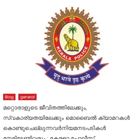
Blog
general
മറ്റൊരാളുടെ ജീവിതത്തിലേക്കും,
സ്വകാര്യതയിലേക്കും മൊബൈൽ ക്യാമറകൾ
കൊണ്ടുചെല്ലുന്നവർനിയമനടപടികൾ
നേരിടേണ്ടിവരും : കേരളാ പോലീസ്