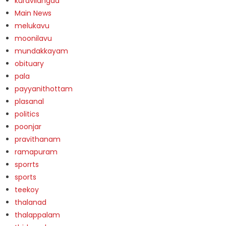
kuravilangad
Main News
melukavu
moonilavu
mundakkayam
obituary
pala
payyanithottam
plasanal
politics
poonjar
pravithanam
ramapuram
sporrts
sports
teekoy
thalanad
thalappalam