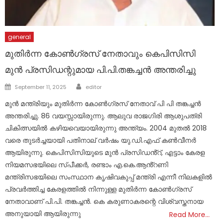
general
മുതിർന്ന കോൺഗ്രസ് നേതാവും കെപിസിസി
മുൻ പ്രസിഡന്റുമായ പി.പി.തങ്കച്ചൻ അന്തരിച്ചു
Author
Posted
September 11, 2025
editor
on
മുൻ മന്ത്രിയും മുതിർന്ന കോൺഗ്രസ് നേതാവ് പി പി തങ്കച്ചൻ
അന്തരിച്ചു. 86 വയസ്സായിരുന്നു. ആലുവ രാജഗിരി ആശുപത്രി
ചികിത്സയിൽ കഴിയവെയായിരുന്നു അന്ത്യം. 2004 മുതൽ 2018
വരെ തുടർച്ചയായി പതിനാല് വർഷം യു.ഡി.എഫ് കൺവീനർ
ആയിരുന്നു. കെപിസിസിയുടെ മുൻ പ്രസിഡൻ്റ്, എട്ടാം കേരള
നിയമസഭയിലെ സ്പീക്കർ, രണ്ടാം എ.കെ.ആൻ്റണി
മന്ത്രിസഭയിലെ സംസ്ഥാന കൃഷിവകുപ്പ് മന്ത്രി എന്നീ നിലകളിൽ
പ്രവർത്തിച്ച കേരളത്തിൽ നിന്നുള്ള മുതിർന്ന കോൺഗ്രസ്
നേതാവാണ് പി.പി. തങ്കച്ചൻ. കെ കരുണാകരന്റെ വിശ്വസ്തനായ
അനുയായി ആയിരുന്നു
Read More…