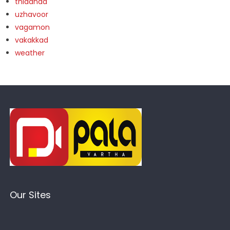
thidanad
uzhavoor
vagamon
vakakkad
weather
Our Sites