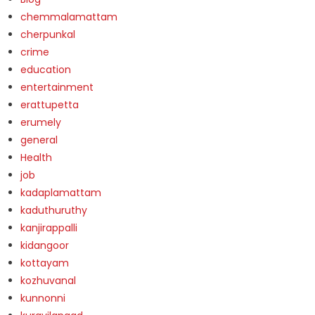
chemmalamattam
cherpunkal
crime
education
entertainment
erattupetta
erumely
general
Health
job
kadaplamattam
kaduthuruthy
kanjirappalli
kidangoor
kottayam
kozhuvanal
kunnonni