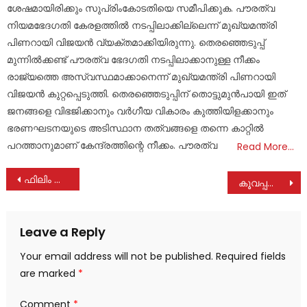
ശേഷമായിരിക്കും സുപ്രിംകോടതിയെ സമീപിക്കുക. പൗരത്വ
നിയമഭേദ​ഗതി കേരളത്തിൽ നടപ്പിലാക്കില്ലെന്ന് മുഖ്യമന്ത്രി
പിണറായി വിജയൻ‌ വ്യക്തമാക്കിയിരുന്നു. തെരഞ്ഞെടുപ്പ്
മുന്നിൽക്കണ്ട് പൗരത്വ ഭേദഗതി നടപ്പിലാക്കാനുള്ള നീക്കം
രാജ്യത്തെ അസ്വസ്ഥമാക്കാനെന്ന് മുഖ്യമന്ത്രി പിണറായി
വിജയൻ കുറ്റപ്പെടുത്തി. തെരഞ്ഞെടുപ്പിന് തൊട്ടുമുൻപായി ഇത്
ജനങ്ങളെ വിഭജിക്കാനും വർഗീയ വികാരം കുത്തിയിളക്കാനും
ഭരണഘടനയുടെ അടിസ്ഥാന തത്വങ്ങളെ തന്നെ കാറ്റിൽ
പറത്താനുമാണ് കേന്ദ്രത്തിന്റെ നീക്കം. പൗരത്വ
Read More…
Post
ഫിലിം ക്രിട്ടിക്സ് അവാർഡ് 2023: മികച്ച ചിത്രം ആട്ടം ; ബിജുമേനോനും വിജയരാഘവനും മികച്ച നടന്മാർ
കൂവപ്പള്ളി ഒന്നാം മൈലിൽ ഓട്ടോ മറിഞ്ഞ് ഒരാൾ മരിച്ചു
navigation
Leave a Reply
Your email address will not be published.
Required fields
are marked
*
Comment
*